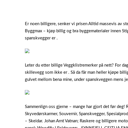
Er noen billigere, senker vi prisen Alltid massevis av st
Byggmax – kjøp billig og bra byggematerialer innen Stige
spanskvegger er .
Leter du etter billige Veggklistremerker på nett? For da
skillevegg som ikke er . Så da får man heller kjøpe bi
gulvet mellom bena mine, under spanskveggen mens je
Sammenlign oss gjerne – mange har gjort det før deg! R
Skyvedørskarmer, Souvernir, Spanskvegger, Spesialprodu
– Skeidar. Johan Arnt Vatnan; Raskere og billigere moto