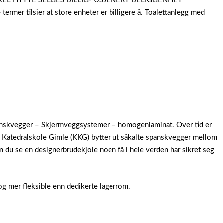
 ENKEL HYTTE SELGES BILLIG- USJENERT BELIGGENHET
er tilsier at store enheter er billigere å.
Toalettanlegg med
Spanskvegger – Skjermveggsystemer – homogenlaminat. Over tid er
sand Katedralskole Gimle (KKG) bytter ut såkalte spanskvegger mellom
 du se en designerbrudekjole noen få i hele verden har sikret seg
 og mer fleksible enn dedikerte lagerrom.