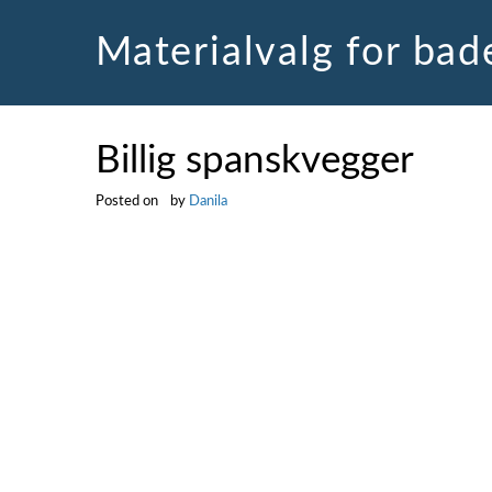
Skip
to
Materialvalg for ba
content
Billig spanskvegger
Posted on
by
Danila