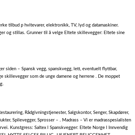
erke tilbud p hvitevarer, elektronikk, TV, lyd og datamaskiner.
r og stillas. Grunner til å velge Eltete skillevegger: Eltete sine
ger siden – Spansk vegg, spanskvegg, lett, eventuelt flyttbar,
llige skillevegger som de unge damene og herrene . De moppet
g.
estaurering, Rådgivningstjenester, Salgskontor, Senger, Skapdører,
kter, Spilevegger, Sprosser – . Madrass – Vi er madrasspesialisten
rvei. Kunstgress: Saltex l Spanskvegger: Eltete Norge l Innvendig