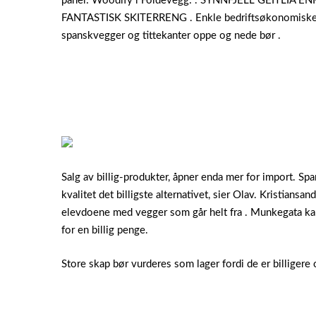
panel: Woodify l Foldevegg: . SYNNFJELL GEITLIA
FANTASTISK SKITERRENG . Enkle bedriftsøkonomiske term
spanskvegger og tittekanter oppe og nede bør .
Salg av billig-produkter, åpner enda mer for import. 
kvalitet det billigste alternativet, sier Olav. Kristian
elevdoene med vegger som går helt fra . Munkegata kan
for en billig penge.
Store skap bør vurderes som lager fordi de er billigere