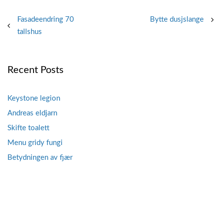
Post
Fasadeendring 70
Bytte dusjslange
tallshus
navigation
Recent Posts
Keystone legion
Andreas eldjarn
Skifte toalett
Menu gridy fungi
Betydningen av fjær