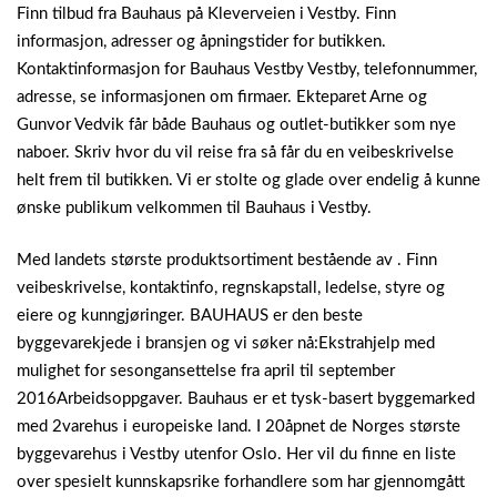
Finn tilbud fra Bauhaus på Kleverveien i Vestby. Finn
informasjon, adresser og åpningstider for butikken.
Kontaktinformasjon for Bauhaus Vestby Vestby, telefonnummer,
adresse, se informasjonen om firmaer. Ekteparet Arne og
Gunvor Vedvik får både Bauhaus og outlet-butikker som nye
naboer. Skriv hvor du vil reise fra så får du en veibeskrivelse
helt frem til butikken. Vi er stolte og glade over endelig å kunne
ønske publikum velkommen til Bauhaus i Vestby.
Med landets største produktsortiment bestående av . Finn
veibeskrivelse, kontaktinfo, regnskapstall, ledelse, styre og
eiere og kunngjøringer. BAUHAUS er den beste
byggevarekjede i bransjen og vi søker nå:Ekstrahjelp med
mulighet for sesongansettelse fra april til september
2016Arbeidsoppgaver. Bauhaus er et tysk-basert byggemarked
med 2varehus i europeiske land. I 20åpnet de Norges største
byggevarehus i Vestby utenfor Oslo.
Her vil du finne en liste
over spesielt kunnskapsrike forhandlere som har gjennomgått