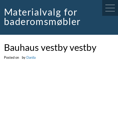
Skip
to
Materialvalg for
content
baderomsmøbler
Bauhaus vestby vestby
Posted on
by
Danila