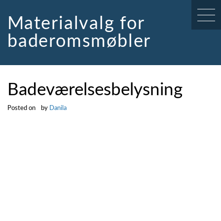
Skip
to
Materialvalg for
content
baderomsmøbler
Badeværelsesbelysning
Posted on
by
Danila