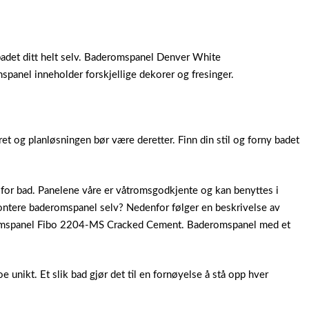
det ditt helt selv. Baderomspanel Denver White
el inneholder forskjellige dekorer og fresinger.
t og planløsningen bør være deretter. Finn din stil og forny badet
 for bad. Panelene våre er våtromsgodkjente og kan benyttes i
ontere baderomspanel selv? Nedenfor følger en beskrivelse av
romspanel Fibo 2204-MS Cracked Cement. Baderomspanel med et
e unikt. Et slik bad gjør det til en fornøyelse å stå opp hver