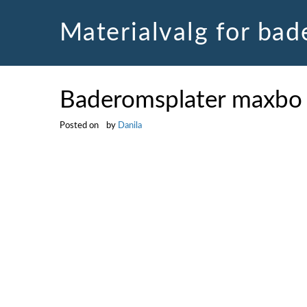
Skip
to
Materialvalg for ba
content
Baderomsplater maxbo
Posted on
by
Danila