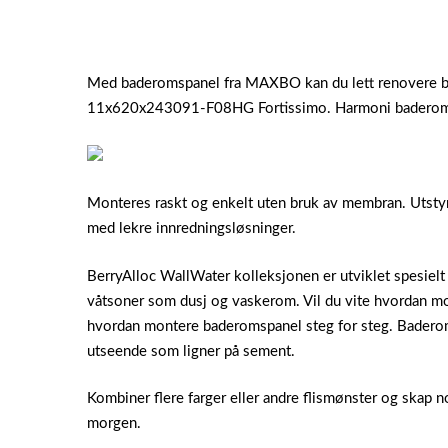
Med baderomspanel fra MAXBO kan du lett renovere ba
11x620x243091-F08HG Fortissimo. Harmoni baderomspan
Monteres raskt og enkelt uten bruk av membran. Utstyre
med lekre innredningsløsninger.
BerryAlloc WallWater kolleksjonen er utviklet spesielt
våtsoner som dusj og vaskerom. Vil du vite hvordan m
hvordan montere baderomspanel steg for steg. Bade
utseende som ligner på sement.
Kombiner flere farger eller andre flismønster og skap no
morgen.