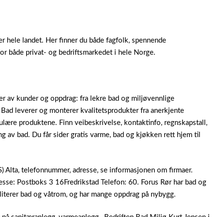
er hele landet. Her finner du både fagfolk, spennende
or både privat- og bedriftsmarkedet i hele Norge.
er av kunder og oppdrag: fra lekre bad og miljøvennlige
e Bad leverer og monterer kvalitetsprodukter fra anerkjente
ulære produktene. Finn veibeskrivelse, kontaktinfo, regnskapstall,
ng av bad. Du får sider gratis varme, bad og kjøkken rett hjem til
) Alta, telefonnummer, adresse, se informasjonen om firmaer.
se: Postboks 3 16Fredrikstad Telefon: 60. Forus Rør har bad og
biliterer bad og våtrom, og har mange oppdrag på nybygg.