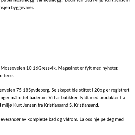
d på sanitæranlegg, varmeanlegg,.
Bedriften Bad Miljø Kurt Jensen i
nsjen byggevarer.
, Mosseveien 10 16Gressvik. Magasinet er fylt med nyheter,
ertene.
veien 75 18Spydeberg. Selskapet ble stiftet i 20og er registrert
nger målrettet baderum. Vi har butikken fyldt med produkter fra
 miljø Kurt Jensen fra Kristiansand S, Kristiansand.
talleverandør av komplette bad og våtrom. La oss hjelpe deg med