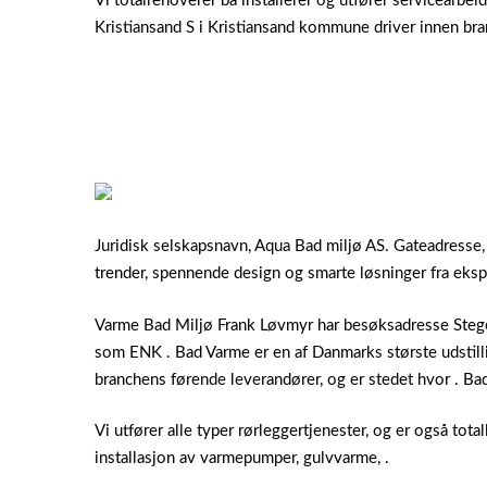
Vi totalrenoverer ba installerer og utfører servicearbei
Kristiansand S i Kristiansand kommune driver innen bra
Juridisk selskapsnavn, Aqua Bad miljø AS. Gateadresse
trender, spennende design og smarte løsninger fra eksp
Varme Bad Miljø Frank Løvmyr har besøksadresse Stegen
som ENK . Bad Varme er en af Danmarks største udstilli
branchens førende leverandører, og er stedet hvor . Bad
Vi utfører alle typer rørleggertjenester, og er også to
installasjon av varmepumper, gulvvarme, .