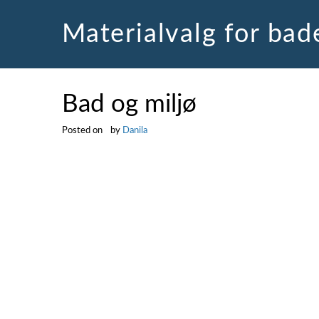
Skip
to
Materialvalg for ba
content
Bad og miljø
Posted on
by
Danila