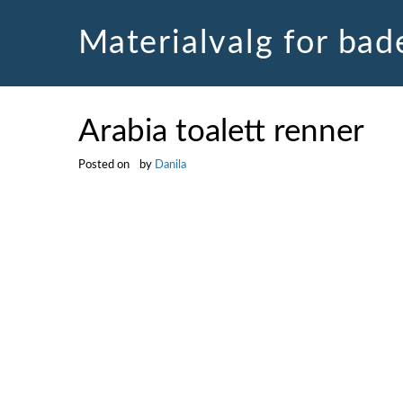
Skip
to
Materialvalg for ba
content
Arabia toalett renner
Posted on
by
Danila