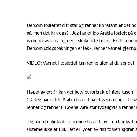
Dersom toalettet ditt står og renner konstant, er det no
på, men det kan også . Jeg har et Ido Arabia toalett på
vann fra sisterna og ned i skåla hele tiden . Er det noe
Dersom utløpspakningen er lekk, renner vannet gjennom
VIDEO: Vannet i toalettet kan renne uten at du ser det.
I løpet av ett år, kan det bety et forbruk på flere tusen 
13. Jeg har et Ido Arabia toalett på et vaskerom, … besø
renner og renner i. Doene våre står tydeligvis å renner
Jeg tror du blir kvitt rennende toalett, hvis du blir kvit
sisterne ikke er full. Det er lyden av ditt toalett kjører,