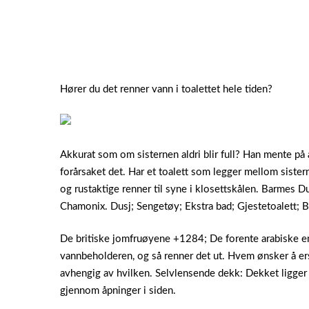
Hører du det renner vann i toalettet hele tiden?
Akkurat som om sisternen aldri blir full? Han mente på 
forårsaket det. Har et toalett som legger mellom sister
og rustaktige renner til syne i klosettskålen. Barmes 
Chamonix. Dusj; Sengetøy; Ekstra bad; Gjestetoalett; Ba
De britiske jomfruøyene +1284; De forente arabiske e
vannbeholderen, og så renner det ut. Hvem ønsker å erst
avhengig av hvilken. Selvlensende dekk: Dekket ligge
gjennom åpninger i siden.