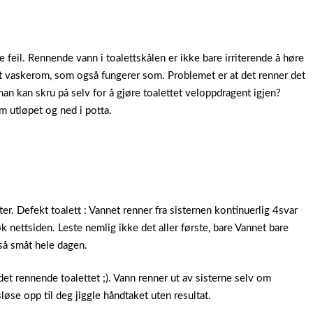
e feil. Rennende vann i toalettskålen er ikke bare irriterende å høre
 et vaskerom, som også fungerer som. Problemet er at det renner det
 man kan skru på selv for å gjøre toalettet veloppdragent igjen?
 utløpet og ned i potta.
liter. Defekt toalett : Vannet renner fra sisternen kontinuerlig 4svar
k nettsiden. Leste nemlig ikke det aller første, bare Vannet bare
 så småt hele dagen.
t det rennende toalettet ;). Vann renner ut av sisterne selv om
 sløse opp til deg jiggle håndtaket uten resultat.