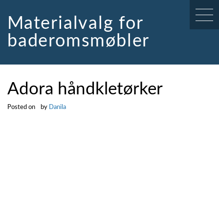
Skip
to
Materialvalg for
content
baderomsmøbler
Adora håndkletørker
Posted on
by
Danila